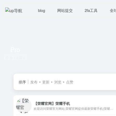
blog
网站提交
2fa工具
全
Pro
共 1 篇网址
排序
发布
更新
浏览
点赞
【荣耀官网】荣耀手机
欢迎访问荣耀官方网站,荣耀官网提供最新荣耀手机(荣耀GT Pro、荣耀X60 GT、荣耀X70i、荣耀Power、荣耀Magic7 RSR 保时捷设计等)，以及最新荣耀笔记本、平板电脑、穿戴、音频等产品及相关参数详细介绍。