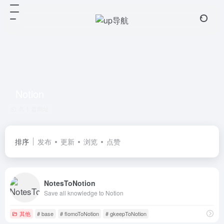
Notion
共 1 篇网址
排序
发布
更新
浏览
点赞
NotesToNotion
Save all knowledge to Notion
其他
# base
# flomoToNotion
# gkeepToNotion