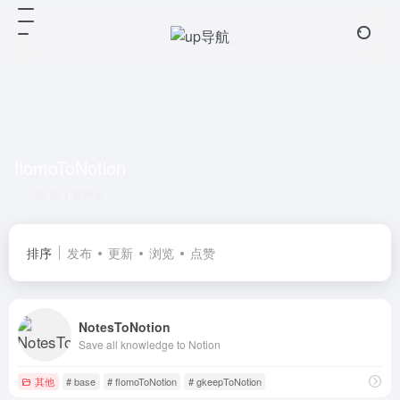
flomoToNotion
共 1 篇网址
排序
发布
更新
浏览
点赞
NotesToNotion
Save all knowledge to Notion
其他
# base
# flomoToNotion
# gkeepToNotion