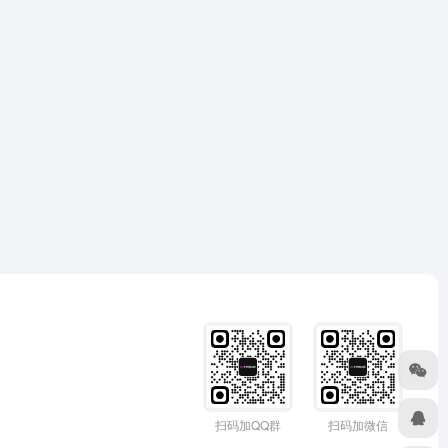
扫码加QQ群
扫码加微信