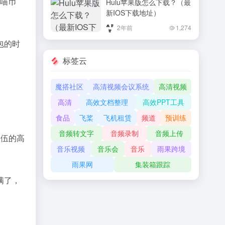
的喵币
Hulu苹果版怎么下载？（最
高？2024年推荐的9款热销
新IOS下载地址）
机型盘点
2年前
1,274
包的时
标签云
魔搭社区
高清视频会议系统
高清视频
高清
高效文档整理
高效PPT工具
食品
飞桨
飞机租赁
频道
预训练
音频转文字
音频录制
音频上传
伍的高
音乐视频
音乐会
音乐
雨果跨境
雨果网
集装箱跟踪
满了，