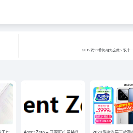
2019双11蓄势期怎么做？双十
行工作
Agent Zero – 开源可扩展AI框
2024最建议买三款手机