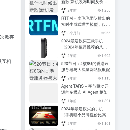
新款(新机发布时间及价格
公布)
2年前
1,256
RTFM – 李飞飞团队推出的
实时生成式世界模型，仅需
单块H100 GPU可实现交互
8个月前
965
的次数存
式体验
2024最建议买三款手机
（2024年值得推荐的八款
旗舰手机排行榜）2024年
2年前
1,602
值得推荐的八款旗舰手机排
以互相
520节日：4核8G的香港云
行榜
服务器与大流量网站很般配
2年前
1,113
Agent TARS – 字节跳动开
源的多模态 AI Agent 框架
1年前
1,391
2024年最建议买的手机
（手机哪个品牌性价比高？
2024年推荐的9款热销机型
2年前
1,101
盘点）手机哪个品牌性价比