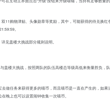
可在互动主界面点击“升级”按钮来升级喵铺，当持有足够数量
双11购物津贴、头像勋章等奖励，其中，可能获得的待兑换红
1:59:59。
，详见盖楼大挑战部分规则说明。
与盖楼大挑战，按照两队的队伍高楼总等级高低来衡量胜负，队
。
去做任务来获得更多的喵币，而且喵币是一直在产生的，如果
位在晚上也可以设置闹钟收集一次喵币。