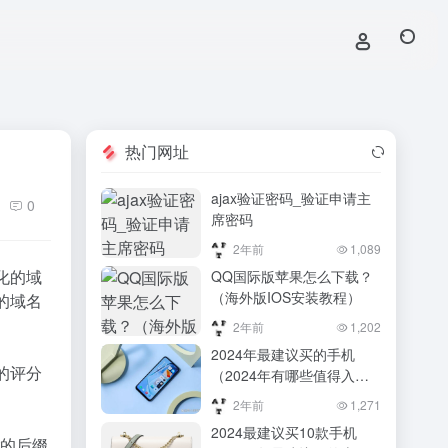
热门网址
ajax验证密码_验证申请主
0
席密码
2年前
1,089
化的域
QQ国际版苹果怎么下载？
（海外版IOS安装教程）
的域名
2年前
1,202
2024年最建议买的手机
的评分
（2024年有哪些值得入手
的游戏手机？最建议买的五
2年前
1,271
款游戏手机推荐）2024年
2024最建议买10款手机
有哪些值得入手的游戏手
t的后缀