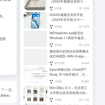
（2024年最建议买的十个
机？最建议买的五款游戏手
单肩包品牌热销款排行榜）
机推荐
2年前
1,249
2024年最建议买的十个单
2024年最建议买的手机
的。
肩包品牌热销款排行榜
（2024年买手机大方一
点，4款堪称“全面机皇”，
2年前
1,375
流畅好用还防水）2024年
AliPaladin64.sys能否在
买手机大方一点，4款堪称
Windows 11系统中被安全
低很
“全面机皇”，流畅好用还防
卸载？
水
2年前
1,404
微软推出的首款自研图像生
成式AI模型–MAI-Image-1
，能处理复杂的图像生成任
9个月前
643
务
OpenAI推出的–ChatGPT
Study 学习助手模式，引导
用户主动思考，促进深度学
1年前
867
习。
Mini DALL·E 3 – 北京理工
下一篇
大学联合多所高校推出的交
r注册教程）
互式文生图框架，提升人机
1年前
1,100
交互的便捷性和图像生成质