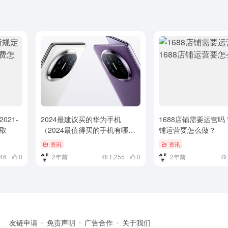
021-
2024最建议买的华为手机
1688店铺需要运营吗？
收取
（2024最值得买的手机有哪
铺运营要怎么做？
些？这6款性价比超高，绝对不
资讯
资讯
容错过！）2024最值得买的手
446
0
2年前
1,255
0
2年前
机有哪些？这6款性价比超高，
绝对不容错过！
友链申请
免责声明
广告合作
关于我们