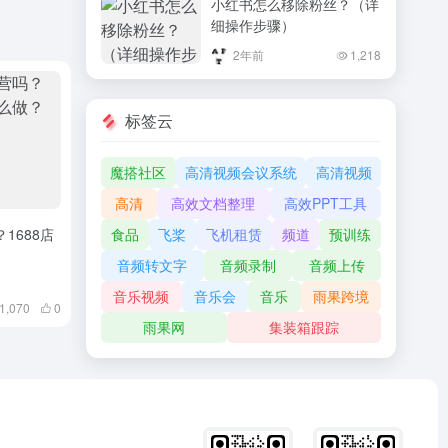
小红书怎么移除粉丝？（详
量。
细操作步骤）
2年前
1,218
标签云
魔搭社区
高清视频会议系统
高清视频
高清
高效文档整理
高效PPT工具
1688店
食品
飞桨
飞机租赁
频道
预训练
音频转文字
音频录制
音频上传
音乐视频
音乐会
音乐
雨果跨境
1,070
0
雨果网
集装箱跟踪