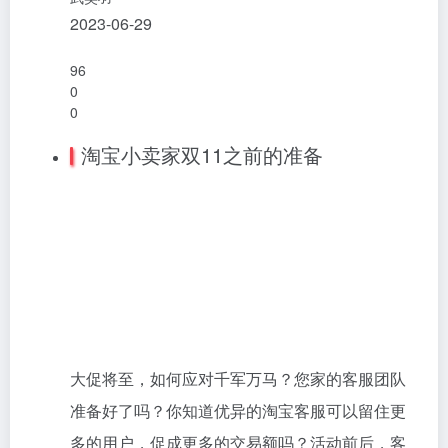
武笑羽
2023-06-29
96
0
0
淘宝小卖家双11之前的准备
大促将至，如何应对千军万马？您家的客服团队
准备好了吗？你知道优异的淘宝客服可以留住更