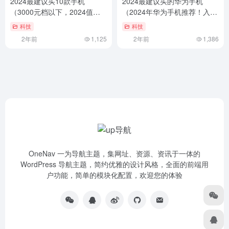
2024最建议买10款手机
2024最建议买的华为手机
（3000元档以下，2024值得
（2024年华为手机推荐！入手
推荐十款机型，性价比超高，
这几款不后悔！）2024年华为
科技
科技
值得入手）3000元档以下，
手机推荐！入手这几款不后
2年前
1,125
2年前
1,386
2024值得推荐十款机型，性价
悔！
比超高，值得入手
OneNav 一为导航主题，集网址、资源、资讯于一体的
WordPress 导航主题，简约优雅的设计风格，全面的前端用
户功能，简单的模块化配置，欢迎您的体验