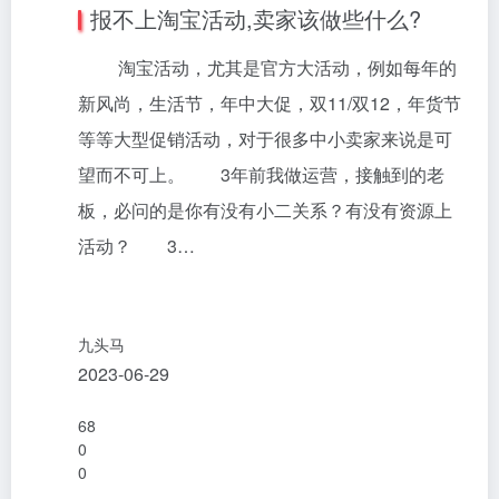
报不上淘宝活动,卖家该做些什么?
淘宝活动，尤其是官方大活动，例如每年的
新风尚，生活节，年中大促，双11/双12，年货节
等等大型促销活动，对于很多中小卖家来说是可
望而不可上。 3年前我做运营，接触到的老
板，必问的是你有没有小二关系？有没有资源上
活动？ 3…
九头马
2023-06-29
68
0
0