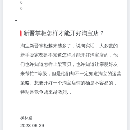
99
0
0
新晋掌柜怎样才能开好淘宝店？
淘宝新晋掌柜越来越多了，说句实话，大多数的
新手卖家都是不知道怎样才能开好淘宝店的，他
们也许知道怎样上架宝贝，也许知道让亲朋好友
来帮忙**等级，但是他们却不一定知道淘宝的运营
策略。想要开好一个淘宝店铺的确是不容易的，
特别是竞争越来越激烈…
枫林路
2023-06-29