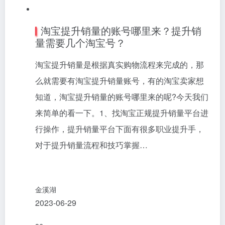
淘宝提升销量的账号哪里来？提升销
量需要几个淘宝号？
淘宝提升销量是根据真实购物流程来完成的，那
么就需要有淘宝提升销量账号，有的淘宝卖家想
知道，淘宝提升销量的账号哪里来的呢?今天我们
来简单的看一下。1、找淘宝正规提升销量平台进
行操作，提升销量平台下面有很多职业提升手，
对于提升销量流程和技巧掌握…
金溪湖
2023-06-29