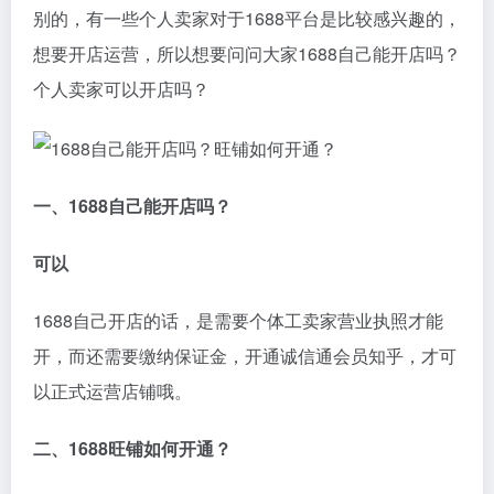
别的，有一些个人卖家对于1688平台是比较感兴趣的，
想要开店运营，所以想要问问大家1688自己能开店吗？
个人卖家可以开店吗？
一、1688自己能开店吗？
可以
1688自己开店的话，是需要个体工卖家营业执照才能
开，而还需要缴纳保证金，开通诚信通会员知乎，才可
以正式运营店铺哦。
二、1688旺铺如何开通？