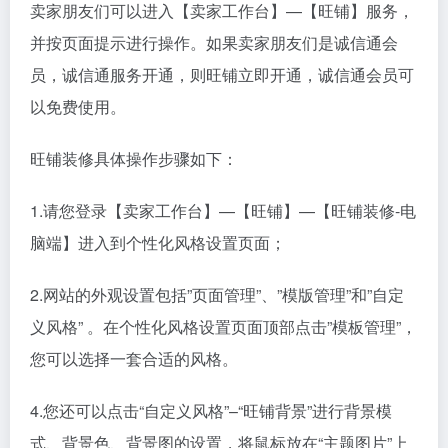
卖家朋友们可以进入【卖家工作台】—【旺铺】服务，
并按页面提示进行操作。如果卖家朋友们是诚信通会
员，诚信通服务开通，则旺铺立即开通，诚信通会员可
以免费使用。
旺铺装修具体操作步骤如下：
1.请您登录【卖家工作台】—【旺铺】—【旺铺装修-电
脑端】进入到个性化风格设置页面；
2.网站的外观设置包括”页面管理”、”模版管理”和”自定
义风格” 。在个性化风格设置页面顶部点击”模板管理”，
您可以选择一套合适的风格。
4.您还可以点击“自定义风格”–“旺铺背景”进行背景模
式、背景色、背景图的设置，将鼠标放在“主题图片”上