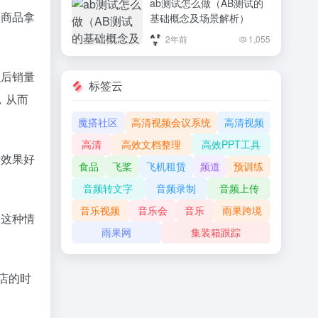
ab测试怎么做（AB测试的
是商品拿
基础概念及场景解析）
2年前
1,055
以后销量
标签云
，从而
魔搭社区
高清视频会议系统
高清视频
高清
高效文档整理
高效PPT工具
馈效果好
食品
飞桨
飞机租赁
频道
预训练
音频转文字
音频录制
音频上传
音乐视频
音乐会
音乐
雨果跨境
到这种情
雨果网
集装箱跟踪
店的时