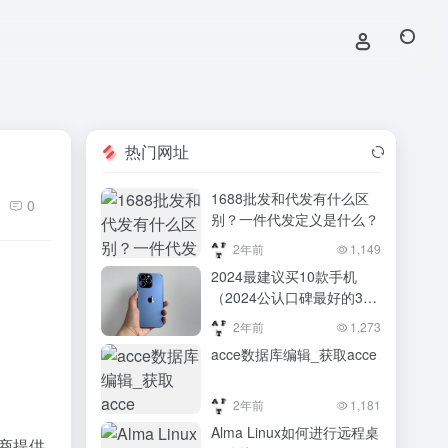
热门网址
1688批发和代发有什么区
0
别？一件代发定义是什么？
2年前
1,149
2024最建议买10款手机
（2024公认口碑最好的3款
手机，覆盖高、中、低三
2年前
1,273
档，一度卖得火爆）2024
acce数据库编辑_获取acce
公认口碑最好的3款手机，
覆盖高、中、低三档，一度
卖得火爆
2年前
1,181
Alma Linux如何进行远程桌
应商提供