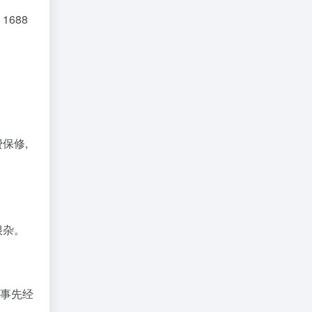
688
保修,
很杂。
须事先经