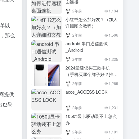
面连接
2年前
1,134
小红书怎么加好友？（加人
下单以
详细图文教程）
的，那么
2年前
1,506
android 串口通信测试
_Android
2年前
1,235
2024最建议买三款手机
（手机买哪个牌子好？推荐
2024最值得入手的4款手机
2年前
1,269
型号）手机买哪个牌子好？
acce_ACCESS LOCK
推荐2024最值得入手的4款
应商提供
手机型号
台也采
2年前
1,231
1050ti显卡驱动装不上怎么
办
2年前
1,191