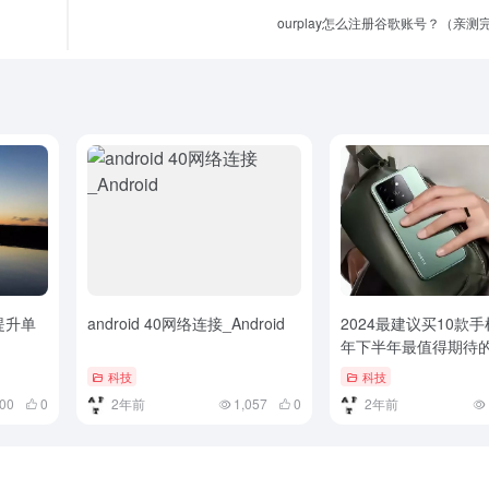
ourplay怎么注册谷歌账号？（亲测
提升单
android 40网络连接_Android
2024最建议买10款手
年下半年最值得期待的
舰手机，哪一款会是
科技
科技
皇）2024年下半年
200
0
2年前
1,057
0
2年前
的10款旗舰手机，哪
今年的机皇