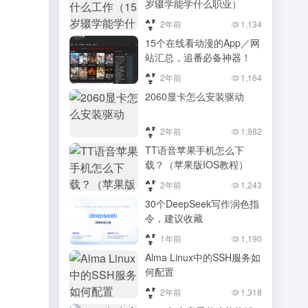
岁辍学能学什么职业）
2年前
1,134
15个在线看动漫的App／网
站汇总，追番必备神器！
2年前
1,164
2060显卡怎么安装驱动
2年前
1,982
TT语音苹果手机怎么下
载？（苹果版IOS教程）
2年前
1,243
30个DeepSeek写作润色指
令，建议收藏
1年前
1,190
Alma Linux中的SSH服务如
何配置
2年前
1,318