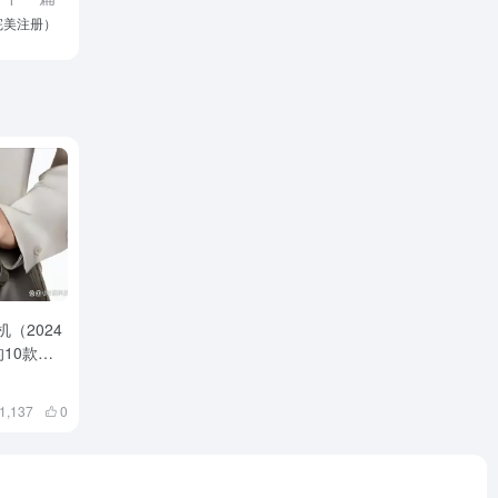
完美注册）
机（2024
10款旗
今年的机
最值得期待
1,137
0
一款会是