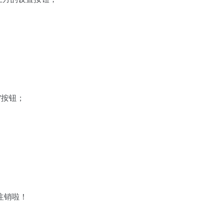
”按钮；
注销啦！