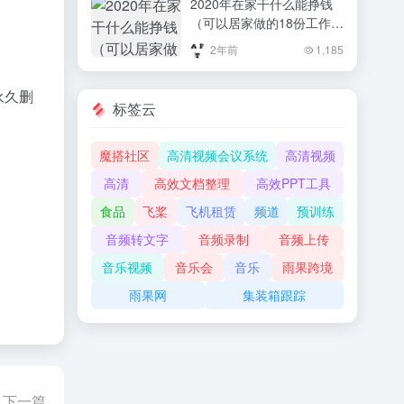
2020年在家干什么能挣钱
（可以居家做的18份工作解
析）
2年前
1,185
永久删
标签云
魔搭社区
高清视频会议系统
高清视频
高清
高效文档整理
高效PPT工具
食品
飞桨
飞机租赁
频道
预训练
音频转文字
音频录制
音频上传
音乐视频
音乐会
音乐
雨果跨境
雨果网
集装箱跟踪
下一篇