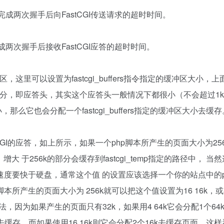
完成两次握手后向FastCGI传送请求的超时时间。
成两次握手后接收FastCGI应答的超时时间。
，这里可以设置为fastcgi_buffers指令指定的缓冲区大小，
部分，即应答头，其实这个应答头一般情况下都很小（不会超过1
大小，那么它也会分配一个fastcgi_buffers指定的缓冲区大小去缓
CGI的应答，如上所示，如果一个php脚本所产生的页面大小为25
大 于256k的部分会缓存到fastcgi_temp指定的路径中， 当
度要快于硬盘，通常这个值 的设置应该选择一个你的站点中的p
产生的页面大小为 256k就可以把这个值设置为16 16k，或
方法，因为如果产生的页面只有32k，如果用4 64k它会分配1个64
去缓存，而如果使用16 16k则它会分配2个16k去缓存页面，这