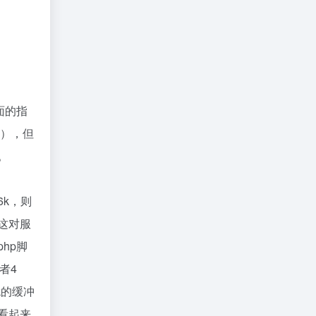
上面的指
k），但
存。
6k，则
然这对服
hp脚
者4
k的缓冲
样看起来