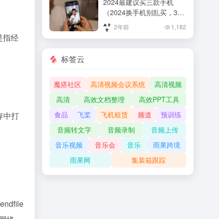
2024最建议买三款手机
（2024换手机别乱买，3款
“口碑不错”的性能机，现在
2年前
1,182
入手时间刚好）2024换手
是指经
机别乱买，3款“口碑不错”
的性能机，现在入手时间刚
标签云
好
魔搭社区
高清视频会议系统
高清视频
高清
高效文档整理
高效PPT工具
食品
飞桨
飞机租赁
频道
预训练
缓存中打
音频转文字
音频录制
音频上传
音乐视频
音乐会
音乐
雨果跨境
雨果网
集装箱跟踪
dfile