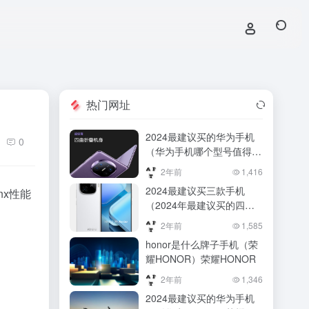
热门网址
2024最建议买的华为手机
0
（华为手机哪个型号值得
买？这5款性价比出色，购
2年前
1,416
机必看！）华为手机哪个型
2024最建议买三款手机
nx性能
号值得买？这5款性价比出
（2024年最建议买的四款
色，购机必看！
手机推荐）2024年最建议
2年前
1,585
买的四款手机推荐
honor是什么牌子手机（荣
耀HONOR）荣耀HONOR
2年前
1,346
2024最建议买的华为手机