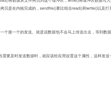
d()将数据从文件拷贝到这个缓冲区，write()将缓冲区数据写
是在内核完成的，sendfile()要比组合read()和write()以及
，而不一个接一个的发送。就是说数据包不会马上传送出去，等到数
送–当需要及时发送数据时，就应该给应用设置这个属性，这样发送