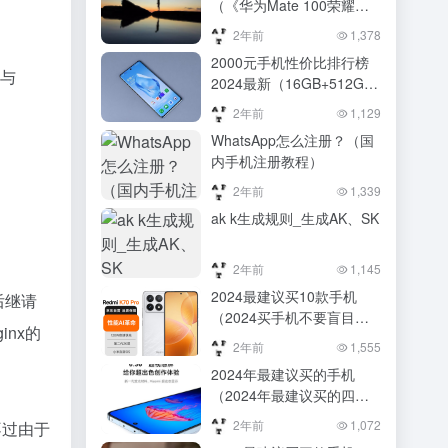
（《华为Mate 100荣耀发
布于2024》）《华为Mate
2年前
1,378
100荣耀发布于2024》
2000元手机性价比排行榜
）与
2024最新（16GB+512GB
跌至2239元，
2年前
1,129
5500mAh+骁龙8Gen2+金
WhatsApp怎么注册？（国
属中框，OPPO清仓了）
内手机注册教程）
16GB+512GB跌至2239
元，5500mAh+骁龙
2年前
1,339
8Gen2+金属中框，OPPO
ak k生成规则_生成AK、SK
清仓了
2年前
1,145
2024最建议买10款手机
后继请
（2024买手机不要盲目跟
nx的
风：这4款手机口碑“最
2年前
1,555
佳”，性能媲美旗舰）2024
2024年最建议买的手机
买手机不要盲目跟风：这4
（2024年最建议买的四款
款手机口碑“最佳”，性能媲
旗舰手机）2024年最建议
美旗舰
2年前
1,072
不过由于
买的四款旗舰手机