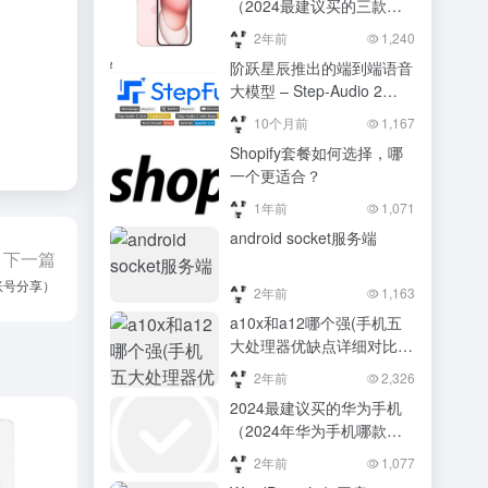
（2024最建议买的三款轻
薄手机）2024最建议买的
2年前
1,240
三款轻薄手机
阶跃星辰推出的端到端语音
大模型 – Step-Audio 2
mini，能精准理解各种音频
10个月前
1,167
内容
Shopify套餐如何选择，哪
一个更适合？
1年前
1,071
android socket服务端
下一篇
载账号分享）
2年前
1,163
a10x和a12哪个强(手机五
大处理器优缺点详细对比分
析)
2年前
2,326
2024最建议买的华为手机
（2024年华为手机哪款最
值得买）2024年华为手机
2年前
1,077
哪款最值得买