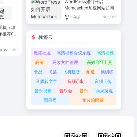
WordPress如何开启
Memcached加速网站访问
2年前
1,185
为手机（华
年推荐6款
标签云
机哪款好！
手机！
851
0
魔搭社区
高清视频会议系统
高清视频
高清
高效文档整理
高效PPT工具
食品
飞桨
飞机租赁
频道
预训练
音频转文字
音频录制
音频上传
音乐视频
音乐会
音乐
雨果跨境
雨果网
集装箱跟踪