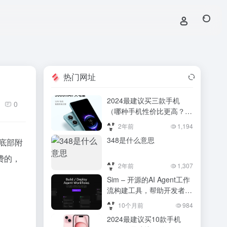
热门网址
2024最建议买三款手机
0
（哪种手机性价比更高？
2024年推荐这4款，性能优
2年前
1,194
越价格合理）哪种手机性价
348是什么意思
面底部附
比更高？2024年推荐这4
款，性能优越价格合理
费的，
2年前
1,307
Sim – 开源的AI Agent工作
流构建工具，帮助开发者提
高代码质量和审查效率
10个月前
984
2024最建议买10款手机