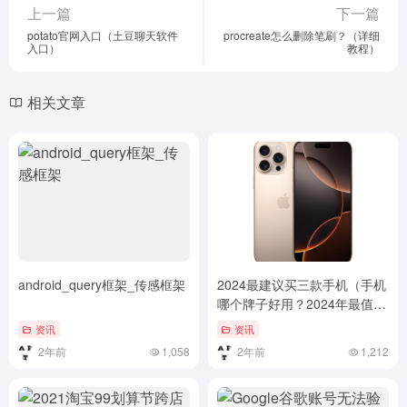
上一篇
下一篇
potato官网入口（土豆聊天软件
procreate怎么删除笔刷？（详细
入口）
教程）
相关文章
android_query框架_传感框架
2024最建议买三款手机（手机
哪个牌子好用？2024年最值得
入手的三款手机解析）手机哪
资讯
资讯
个牌子好用？2024年最值得入
2年前
1,058
2年前
1,212
手的三款手机解析