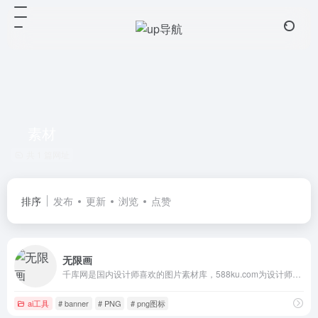
素材
共 1 篇网址
排序
发布
更新
浏览
点赞
无限画
千库网是国内设计师喜欢的图片素材库，588ku.com为设计师提供各类好看免费的png图片和素材、背景图片、背景素材、海报背景、banner背景、边框花纹素材、艺术字、主图和直通车背景等，找素材就上千库网，百万精品图片等您下载！
ai工具
# banner
# PNG
# png图标