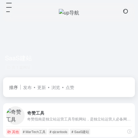
SaaS建站
共 1 篇网址
排序
发布
更新
浏览
点赞
奇赞工具
奇赞指南是独立站运营工具导航网站，是独立站运营人必备网站。主要为独立站运营人提供运营工具的使用指南，挖掘工具的精妙之处。子曰：“工欲善其事，必先利其器”。
其他
# MarTech工具
# qizantools
# SaaS建站