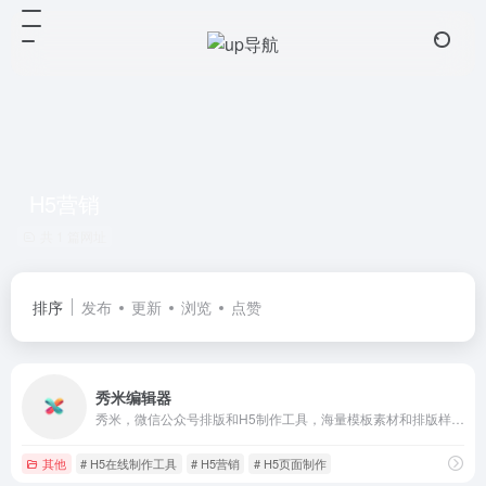
H5营销
共 1 篇网址
排序
发布
更新
浏览
点赞
秀米编辑器
秀米，微信公众号排版和H5制作工具，海量模板素材和排版样式，强大的布局编辑功能，轻松制作公众号文章和H5，打动你的人群！
其他
# H5在线制作工具
# H5营销
# H5页面制作