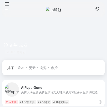
论文生成器
共 1 篇网址
排序
发布
更新
浏览
点赞
AIPaperDone
免费大纲生成 免费生成论文大纲,不满意可以多次生成,保证论文方向符合预期 文献综述、中英文摘要
ai工具
# AI写作工具
# AI写论文
# AI论文助手