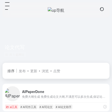
论文代写
共 1 篇网址
排序
发布
更新
浏览
点赞
AIPaperDone
免费大纲生成 免费生成论文大纲,不满意可以多次生成,保证论文方向符合预期 文献综述、中英文摘要
ai工具
# AI写作工具
# AI写论文
# AI论文助手