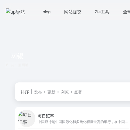
blog
网站提交
2fa工具
全
网银
共 1 篇网址
排序
发布
更新
浏览
点赞
每日汇率
中国银行是中国国际化和多元化程度最高的银行，在中国内地及六十多个国家和地区为客户提供全面的金融服务。主要经营商业银行业务：公司金融、个人金融和金融市场业务，并通过附属机构开展投资银行、保险、直接投资、投资管理、基金管理和飞机租赁业务。