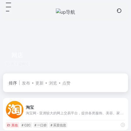
网店
共 1 篇网址
排序
发布
更新
浏览
点赞
淘宝
淘宝网 - 亚洲较大的网上交易平台，提供各类服饰、美容、家居、数码、话费/点卡充值… 数亿优质商品，同时提供担保交易(先收货后付款)等安全交易保障服务，并由商家提供退货承诺、破损补寄等消费者保障服务，让你安心享受网上购物乐趣！
其他
# C2C
# 一口价
# 买卖信息