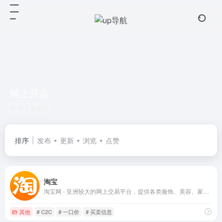
网上开店
共 1 篇网址
排序
发布
更新
浏览
点赞
淘宝
淘宝网 - 亚洲较大的网上交易平台，提供各类服饰、美容、家居、数码、话费/点卡充值… 数亿优质商品，同时提供担保交易(先收货后付款)等安全交易保障服务，并由商家提供退货承诺、破损补寄等消费者保障服务，让你安心享受网上购物乐趣！
其他
# C2C
# 一口价
# 买卖信息