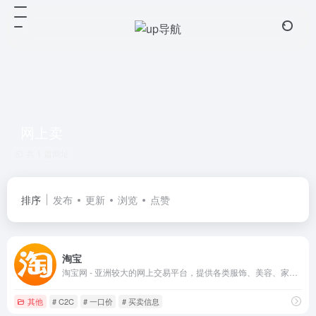
网上卖
共 1 篇网址
排序
发布
更新
浏览
点赞
淘宝
淘宝网 - 亚洲较大的网上交易平台，提供各类服饰、美容、家居、数码、话费/点卡充值… 数亿优质商品，同时提供担保交易(先收货后付款)等安全交易保障服务，并由商家提供退货承诺、破损补寄等消费者保障服务，让你安心享受网上购物乐趣！
其他
# C2C
# 一口价
# 买卖信息