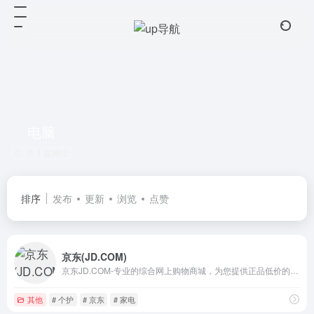
电脑
共 1 篇网址
排序
发布
更新
浏览
点赞
京东(JD.COM)
京东JD.COM-专业的综合网上购物商城，为您提供正品低价的购物选择、优质便捷的服务体验。商品来自全球数十万品牌商家，囊括家电、手机、电脑、服装、居家、母婴、美妆、个护、食品、生鲜等丰富品类，满足各种购物需求。
其他
# 个护
# 京东
# 家电