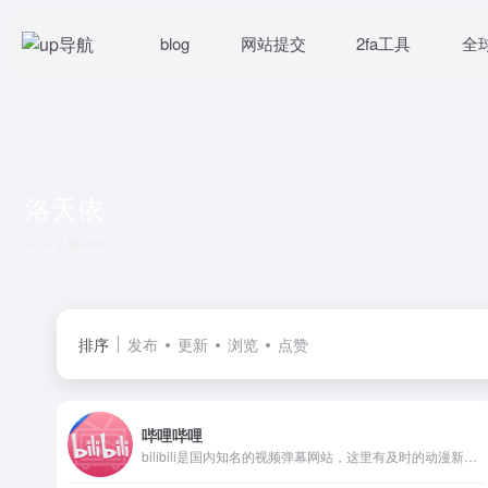
blog
网站提交
2fa工具
全
洛天依
共 2 篇网址
排序
发布
更新
浏览
点赞
哔哩哔哩
bilibili是国内知名的视频弹幕网站，这里有及时的动漫新番，活跃的ACG氛围，有创意的Up主。大家可以在这里找到许多欢乐。