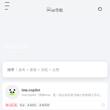
智能工作台
共 1 篇网址
排序
发布
更新
浏览
点赞
ima.copilot
ima.copilot（简称ima）是一款以知识库为核心的智能工作台产品，已接入腾讯混元大模型和DeepSeek R1模型满血版。ima是搜、读、写一体的效率工具，旨在帮助有较强知识获取、信息处理、内容输出需求的用户，提升学习、办公效率。
ai工具
# ai
# AIGC
# AI写作