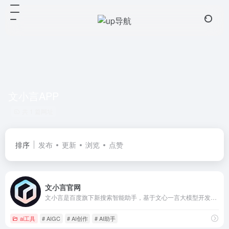
文小言APP
共 1 篇网址
排序
发布
更新
浏览
点赞
文小言官网
文小言是百度旗下新搜索智能助手，基于文心一言大模型开发。提供多模态搜索、问题解答、文章创作、图片创作与识别、语聊数字人、自由订阅、专业智能体等丰富的AI能力，覆盖生活、学习、工作、娱乐等诸多场景。文小言产品能力现已支持手机版（iOS、安卓）及电脑版（Windows、Mac）；手机版可在各大应用市场搜索「文小言」安装，电脑版可在百度网页搜索「文小言」下载
ai工具
# AIGC
# AI创作
# AI助手