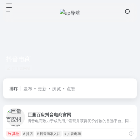
抖音电商
共 1 篇网址
排序
发布
更新
浏览
点赞
巨量百应抖音电商官网
抖音电商致力于成为用户发现并获得优价好物的首选平台。同时，抖音电商积极引入优质合作伙伴，为商家变现提供多元的选择。短视频、商家自播、主播带货，满足商家达人多形式变现需求。
其他
# 抖店
# 抖音商家入驻
# 抖音电商