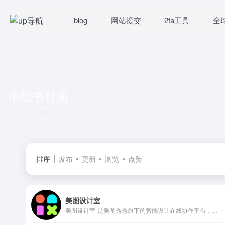
blog
网站提交
2fa工具
全
小红书封面
共 1 篇网址
排序
发布
更新
浏览
点赞
美图设计室
美图设计室-是美图秀秀旗下的智能设计在线协作平台，是一款平面设计工具和在线平面设计软件,提供海量海报模板,跨境电商模板,跨境电商banner,跨境电商主图,邀请函,公告通知,喜报,logo等免费设计素材和模板,可在线一键稿定设计,智能生成海报,一键换色,一键换装,一键去水印,图片高清修复,无损放大,抠图,拼图。