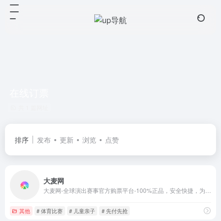
在线订票
共 1 篇网址
排序
发布
更新
浏览
点赞
大麦网
大麦网-全球演出赛事官方购票平台-100%正品，安全快捷，为您提供演唱会、音乐会、话剧、体育比赛等多种门票在线订购服务，让您享受优质的购票体验！
其他
# 体育比赛
# 儿童亲子
# 先付先抢