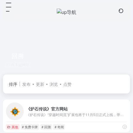
回溯
共 1 篇网址
排序
发布
更新
浏览
点赞
《炉石传说》官方网站
《炉石传说》“穿越时间流”扩展包将于11月5日正式上线，带来145张全新卡牌和时空扭曲故事线，各个时代的《魔兽》英雄将在此齐聚一堂，运用全新关键词“奇闻”和“回溯”征服时间，迎战这场时空危机。
其他
# 免费卡牌
# 回溯
# 奇闻