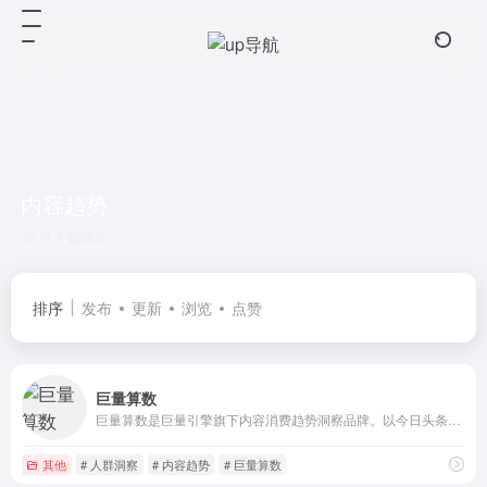
内容趋势
共 1 篇网址
排序
发布
更新
浏览
点赞
巨量算数
巨量算数是巨量引擎旗下内容消费趋势洞察品牌。以今日头条、抖音、西瓜视频等内容消费场景为依托，巨量算数官网输出内容趋势、产业研究、广告策略等前沿的洞察与观点，同时，开放算数指数、算数榜单等营销分析工具，满足企业、营销从业者、创作者等数据洞察需求。
其他
# 人群洞察
# 内容趋势
# 巨量算数