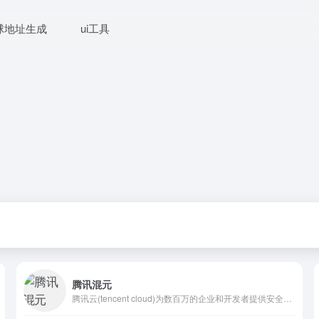
球地址生成
ui工具
腾讯混元
腾讯云(tencent cloud)为数百万的企业和开发者提供安全稳定的云计算服务，涵盖云服务器、云数据库、云存储、视频与CDN、域名注册等全方位云服务和各行业解决方案。