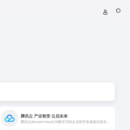
腾讯云 产业智变·云启未来
腾讯云(tencent cloud)为数百万的企业和开发者提供安全稳定的云计算服务，涵盖云服务器、云数据库、云存储、视频与CDN、域名注册等全方位云服务和各行业解决方案。