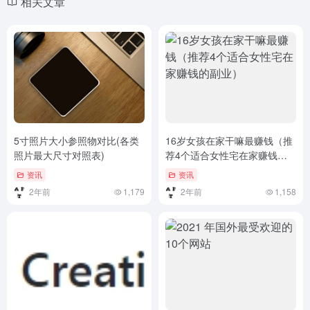
相关文章
5寸照片大小参照物对比(各类
16岁女孩在家干嘛最赚钱（推
照片最大尺寸对照表)
荐4个适合女性宅在家赚钱的
副业）
资讯
资讯
2年前
1,179
2年前
1,158