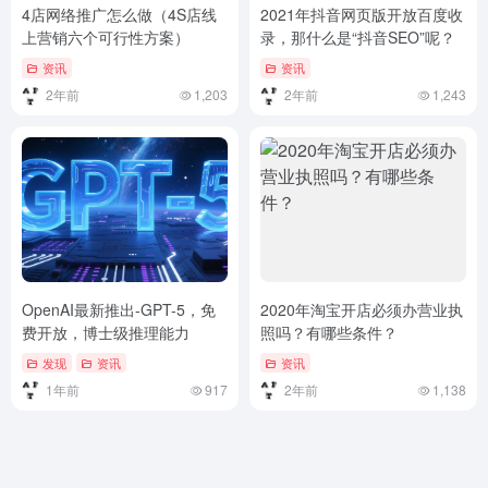
4店网络推广怎么做（4S店线
2021年抖音网页版开放百度收
上营销六个可行性方案）
录，那什么是“抖音SEO”呢？
资讯
资讯
2年前
1,203
2年前
1,243
OpenAI最新推出-GPT-5，免
2020年淘宝开店必须办营业执
费开放，博士级推理能力
照吗？有哪些条件？
发现
资讯
资讯
1年前
917
2年前
1,138