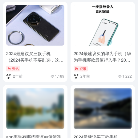
2024最建议买三款手机
2024最建议买的华为手机（华
（2024买手机不要乱选，这3
为手机哪款最值得入手？2024
款堪称“行业最佳”，一步到位
推荐的四款优质选择）华为手
资讯
资讯
用五年）2024买手机不要乱
机哪款最值得入手？2024推荐
2年前
1,189
2年前
1,222
选，这3款堪称“行业最佳”，一
的四款优质选择
步到位用五年
app渠道有哪些应该如何筛选
2024最建议买三款手机