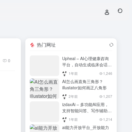
热门网址
Upheal – AI心理健康咨询
0
平台，自动生成临床会话笔
记，专业人士的新助手
1年前
1,246
AI怎么画直角三角形？
illustator如何画正八角形
2年前
1,207
izdaxAi – 多功能AI应用，
支持智能问答、写作辅助、
绘画创作等功能
1年前
1,214
ai能力开放平台_开放能力