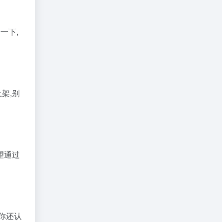
一下,
架,别
望通过
你还认