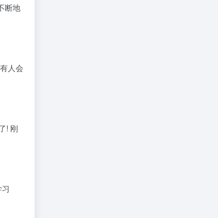
不断地
总有人会
! 刚
学习