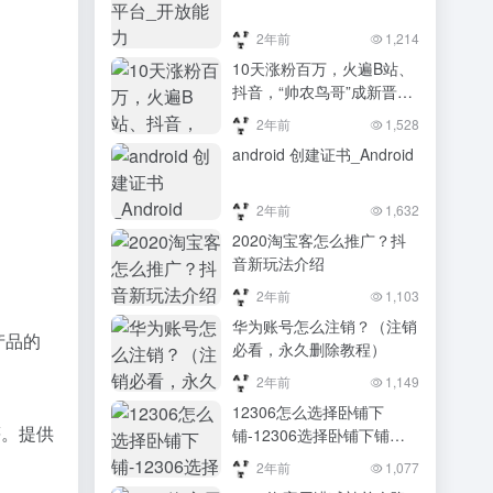
2年前
1,214
10天涨粉百万，火遍B站、
抖音，“帅农鸟哥”成新晋涨
粉狂魔！
2年前
1,528
android 创建证书_Android
2年前
1,632
2020淘宝客怎么推广？抖
音新玩法介绍
2年前
1,103
华为账号怎么注销？（注销
产品的
必看，永久删除教程）
2年前
1,149
12306怎么选择卧铺下
等。提供
铺-12306选择卧铺下铺教
程
2年前
1,077