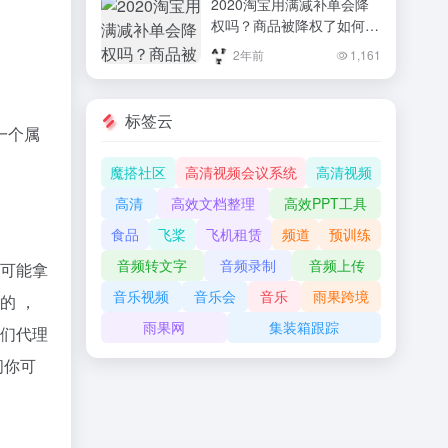
2020淘宝用满减补单会降
权吗？商品被降权了如何处
理？
2年前
1,161
标签云
一个属
魔搭社区
高清视频会议系统
高清视频
高清
高效文档整理
高效PPT工具
食品
飞桨
飞机租赁
频道
预训练
音频转文字
音频录制
音频上传
不可能拿
音乐视频
音乐会
音乐
雨果跨境
的 ，
雨果网
集装箱跟踪
我们代理
间你可