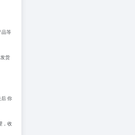
产品等
理发货
后 你
理，收