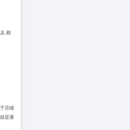
足,都
于店铺
就是通