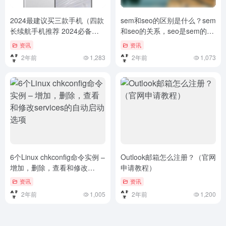
2024最建议买三款手机（四款
sem和seo的区别是什么？sem
长续航手机推荐 2024必备清
和seo的关系，seo是sem的一
单）四款长续航手机推荐
种方式吗？
资讯
资讯
2024必备清单
2年前
1,283
2年前
1,073
6个Linux chkconfig命令实例 –
Outlook邮箱怎么注册？（官网
增加，删除，查看和修改
申请教程）
services的自动启动选项
资讯
资讯
2年前
1,005
2年前
1,200