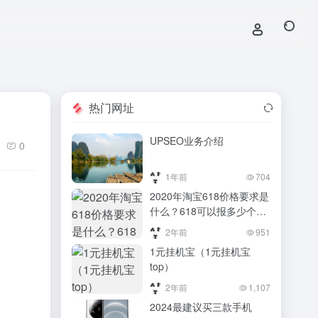
热门网址
UPSEO业务介绍
0
1年前
704
2020年淘宝618价格要求是
什么？618可以报多少个商
品？
2年前
951
1元挂机宝（1元挂机宝
top）
2年前
1,107
2024最建议买三款手机