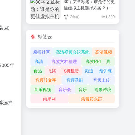
30字文章标题：谁是你的更
佳虚拟主机选择方案？ (虚
拟主机方式)
2年前
1,309
著,如
标签云
魔搭社区
高清视频会议系统
高清视频
高清
高效文档整理
高效PPT工具
005年
食品
飞桨
飞机租赁
频道
预训练
音频转文字
音频录制
音频上传
音乐视频
音乐会
音乐
雨果跨境
雨果网
集装箱跟踪
荐选择