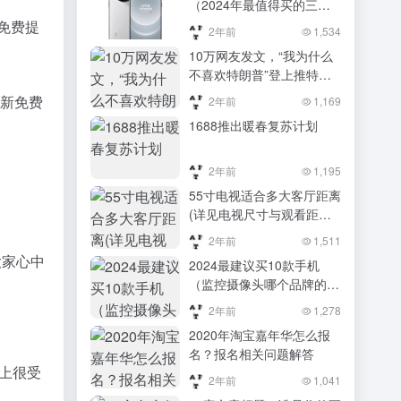
（2024年最值得买的三款
旗舰手机推荐）2024年最
能免费提
2年前
1,534
值得买的三款旗舰手机推荐
10万网友发文，“我为什么
不喜欢特朗普”登上推特热
搜第一，这些评论扎心了
全新免费
2年前
1,169
1688推出暖春复苏计划
2年前
1,195
55寸电视适合多大客厅距离
(详见电视尺寸与观看距离
对应表)
2年前
1,511
大家心中
2024最建议买10款手机
（监控摄像头哪个品牌的
好？2024最建议买这10
2年前
1,278
款，性价比口碑公认）监控
2020年淘宝嘉年华怎么报
摄像头哪个品牌的好？
名？报名相关问题解答
2024最建议买这10款，性
场上很受
价比口碑公认
2年前
1,041