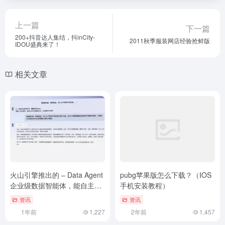
上一篇
下一篇
200+抖音达人集结，抖inCity-
2011秋季服装网店经验抢鲜版
IDOU盛典来了！
相关文章
火山引擎推出的 – Data Agent
pubg苹果版怎么下载？（IOS
企业级数据智能体，能自主思
手机安装教程）
考和策略制定。
资讯
资讯
1年前
1,227
2年前
1,457