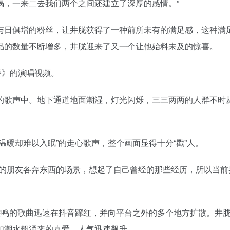
喝，一来二去我们两个之间还建立了深厚的感情。”
日俱增的粉丝，让井胧获得了一种前所未有的满足感，这种满
品的数量不断增多，井胧迎来了又一个让他始料未及的惊喜。
餐》的演唱视频。
歌声中。地下通道地面潮湿，灯光闪烁，三三两两的人群不时
暖却难以入眠”的走心歌声，整个画面显得十分“戳”人。
的朋友各奔东西的场景，想起了自己曾经的那些经历，所以当前
鸣的歌曲迅速在抖音蹿红，并向平台之外的多个地方扩散。井
如潮水般涌来的喜爱，人气迅速飙升。