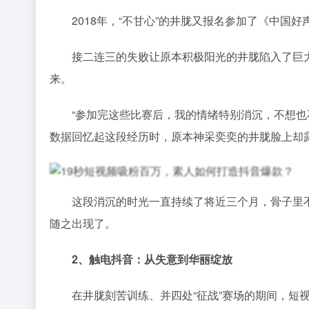
2018年，“不甘心”的井胧又报名参加了《中国好
接二连三的失败让原本积极阳光的井胧陷入了巨大的
来。
“参加完这些比赛后，我的情绪特别消沉，不想也不
数据回忆起这段经历时，原本神采奕奕的井胧脸上却
这段消沉的时光一直持续了将近三个月，骨子里不
随之出现了。
2、触电抖音：从失意到华丽绽放
在井胧刻苦训练、并四处“征战”赛场的期间，短视