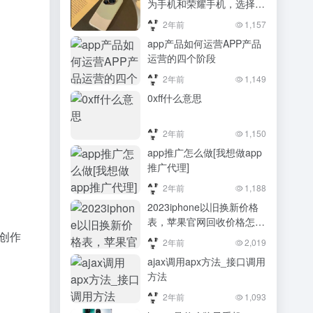
为手机和荣耀手机，选择哪
个更好？）华为手机和荣耀
2年前
1,157
手机，选择哪个更好？
app产品如何运营APP产品
运营的四个阶段
2年前
1,149
0xff什么意思
2年前
1,150
app推广怎么做[我想做app
。
推广代理]
2年前
1,188
2023iphone以旧换新价格
表，苹果官网回收价格怎么
创作
样
2年前
2,019
ajax调用apx方法_接口调用
方法
2年前
1,093