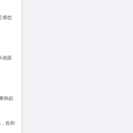
足感也
从他面
奏响起
胧，也和