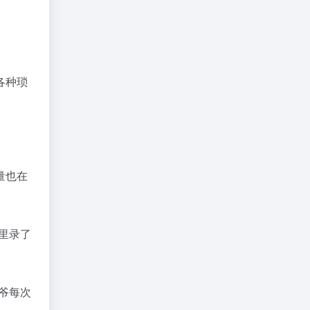
各种琐
。
量也在
里录了
爷每次