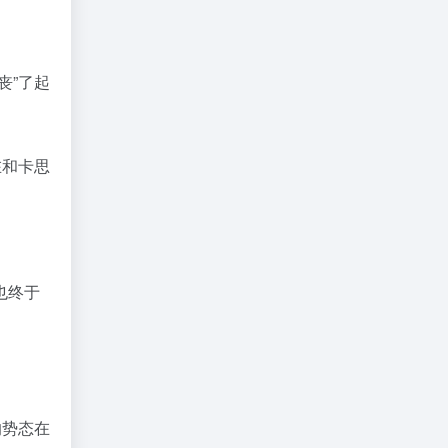
丧”了起
在和卡思
也终于
的势态在