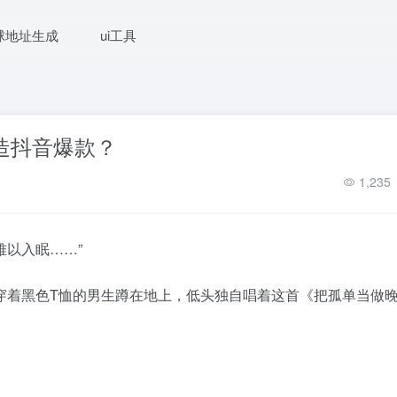
球地址生成
ui工具
造抖音爆款？
1,235
以入眠……”
着黑色T恤的男生蹲在地上，低头独自唱着这首《把孤单当做