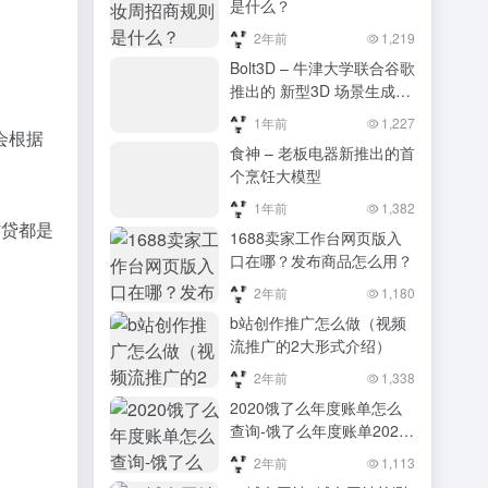
是什么？
2年前
1,219
Bolt3D – 牛津大学联合谷歌
推出的 新型3D 场景生成技
术，生成只需几秒钟。
1年前
1,227
会根据
食神 – 老板电器新推出的首
个烹饪大模型
1年前
1,382
信贷都是
1688卖家工作台网页版入
口在哪？发布商品怎么用？
2年前
1,180
b站创作推广怎么做（视频
流推广的2大形式介绍）
2年前
1,338
2020饿了么年度账单怎么
查询-饿了么年度账单2020
年查询方法最新
2年前
1,113