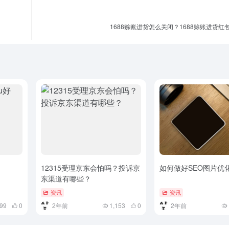
1688赊账进货怎么关闭？1688赊账进货红
12315受理京东会怕吗？投诉京
如何做好SEO图片优
东渠道有哪些？
资讯
资讯
199
0
2年前
1,153
0
2年前