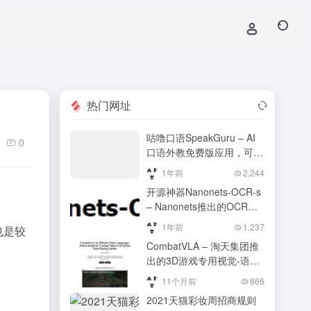
热门网址
咕噜口语SpeakGuru – AI
0
口语外教免费版应用，可以
自由选择对话难度
1年前
2,244
开源神器Nanonets-OCR-s
– Nanonets推出的OCR模
型
1年前
1,237
也是较
CombatVLA – 淘天集团推
出的3D游戏专用视觉-语言-
动作模型，决策速度比传统
11个月前
866
模型快50倍
2021天猫彩妆周招商规则