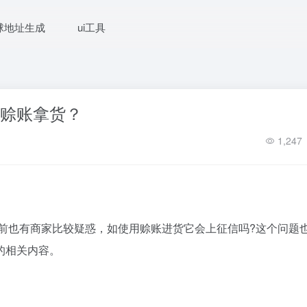
球地址生成
ui工具
么赊账拿货？
1,247
之前也有商家比较疑惑，如使用赊账进货它会上征信吗?这个问题
的相关内容。