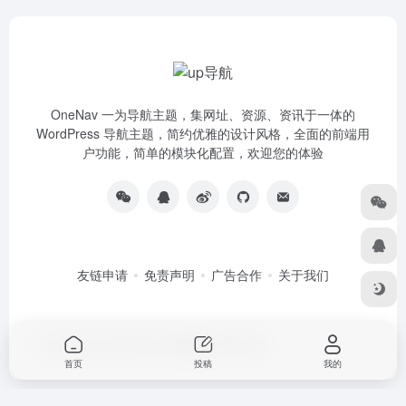
OneNav 一为导航主题，集网址、资源、资讯于一体的
WordPress 导航主题，简约优雅的设计风格，全面的前端用
户功能，简单的模块化配置，欢迎您的体验
友链申请
免责声明
广告合作
关于我们
Copyright © 2026
up导航
由
OneNav
强力驱动
首页
投稿
我的