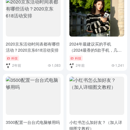
2020京东活动时间表都有哪些
2024年最建议买的手机
活动？2020京东618活动安排
（2024最香的5款手机，几乎
“零差评”配置水桶，口碑公
科技
科技
认）2024最香的5款手机，几
2年前
1,083
2年前
1,241
乎“零差评”配置水桶，口碑公
认
3500配置一台台式电脑够用吗
小红书怎么加好友？（加人详
细图文教程）