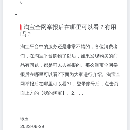
0
淘宝全网举报后在哪里可以看？有用
吗？
淘宝平台中的服务还是非常不错的，各位消费者
们，在淘宝平台购物了以后，如果发现购买的商
品有问题，都是可以去举报的。那么淘宝全网举
报后在哪里可以看?下面为大家进行介绍。淘宝全
网举报后在哪里可以看?1、登录账号后，点击页
面上方的【我的淘宝】。2、…
瑕玉
2023-06-29