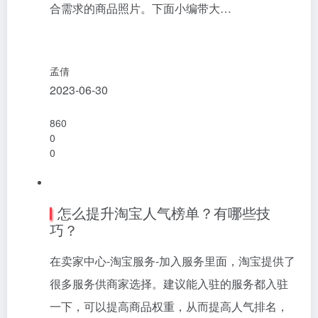
合需求的商品照片。下面小编带大…
孟倩
2023-06-30
860
0
0
怎么提升淘宝人气榜单？有哪些技
巧？
在卖家中心-淘宝服务-加入服务里面，淘宝提供了
很多服务供商家选择。建议能入驻的服务都入驻
一下，可以提高商品权重，从而提高人气排名，