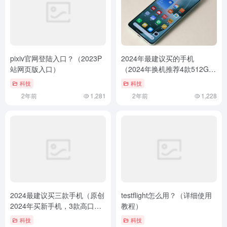
pixiv官网登陆入口？（2023P
2024年最建议买的手机
站网页版入口）
（2024年换机推荐4款512G手
机，堪称“真旗舰”，轻松使用
科技
科技
五年）2024年换机推荐4款
2年前
1,281
2年前
1,228
512G手机，堪称“真旗舰”，轻
松使用五年
2024最建议买三款手机（原创
testflight怎么用？（详细使用
2024年买新手机，3款高口碑
教程）
机型最值得买，怎么选都很
科技
科技