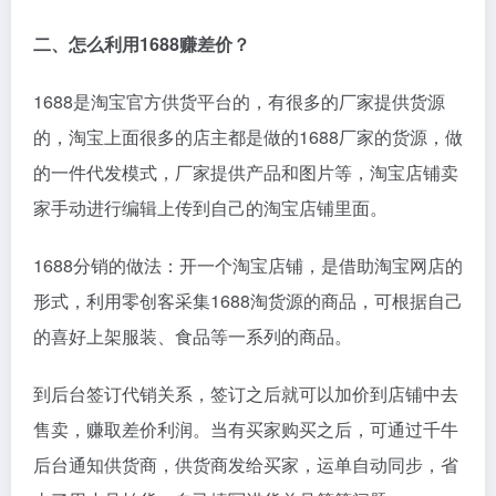
二、怎么利用1688赚差价？
1688是淘宝官方供货平台的，有很多的厂家提供货源
的，淘宝上面很多的店主都是做的1688厂家的货源，做
的一件代发模式，厂家提供产品和图片等，淘宝店铺卖
家手动进行编辑上传到自己的淘宝店铺里面。
1688分销的做法：开一个淘宝店铺，是借助淘宝网店的
形式，利用零创客采集1688淘货源的商品，可根据自己
的喜好上架服装、食品等一系列的商品。
到后台签订代销关系，签订之后就可以加价到店铺中去
售卖，赚取差价利润。当有买家购买之后，可通过千牛
后台通知供货商，供货商发给买家，运单自动同步，省