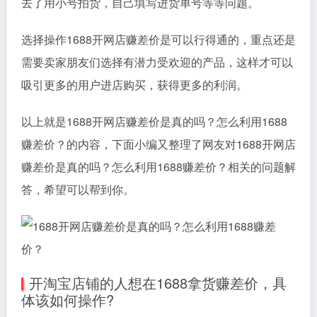
去了用小号拍货，自己填写进货单号等等问题。
选择操作1688开网店赚差价是可以行得通的，重点还是
需要卖家朋友们选择有潜力受欢迎的产品，这样才可以
吸引更多的用户进店购买，获得更多的利润。
以上就是1688开网店赚差价是真的吗？怎么利用1688
赚差价？的内容，下面小编又整理了网友对1688开网店
赚差价是真的吗？怎么利用1688赚差价？相关的问题解
答，希望可以帮到你。
开淘宝店铺的人想在1688拿货赚差价，具
体该如何操作?