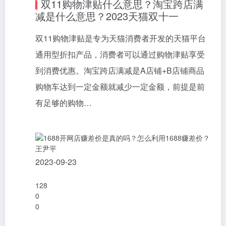
双11购物津贴什么意思？淘宝跨店满
减是什么意思？2023天猫双十一
双11购物津贴是专为天猫消费者开发的天猫平台
通用型折扣产品，消费者可以通过购物津贴享受
到消费优惠。淘宝跨店满减是A店铺+B店铺商品
购物车达到一定金额就减少一定金额，前提是前
有足够的购物…
王尹平
2023-09-23
128
0
0