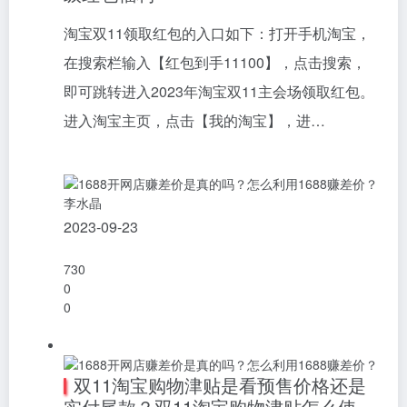
淘宝双11领取红包的入口如下：打开手机淘宝，
在搜索栏输入【红包到手11100】，点击搜索，
即可跳转进入2023年淘宝双11主会场领取红包。
进入淘宝主页，点击【我的淘宝】，进…
李水晶
2023-09-23
730
0
0
双11淘宝购物津贴是看预售价格还是
实付尾款？双11淘宝购物津贴怎么使