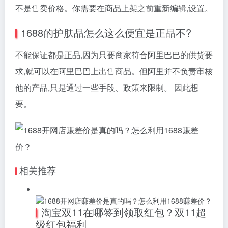
不是售卖价格。你需要在商品上架之前重新编辑,设置。
1688的护肤品怎么这么便宜是正品不?
不能保证都是正品,因为只要商家符合阿里巴巴的供货要
求,就可以在阿里巴巴上出售商品。但阿里并不负责审核
他的产品,只是通过一些手段、政策来限制。 因此想
要。
相关推荐
淘宝双11在哪签到领取红包？双11超
级红包福利