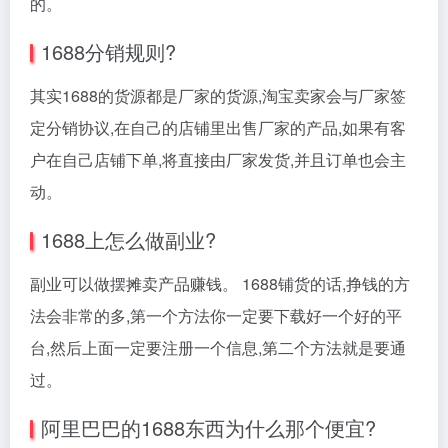
的。
1688分销规则?
其实1688的货源都是厂家的货源,淘宝卖家会与厂家签
定分销协议,在自己的店铺里出售厂家的产品,如果有客
户在自己店铺下单,将直接由厂家发货,并且订单也会主
动。
1688上怎么做副业?
副业可以做摆摊卖产品赚钱。 1688铺货的话,挣钱的方
法会非常的多,第一个方法你一定要下载好一个好的平
台,然后上面一定要注册一个信息,第二个方法就是要通
过。
阿里巴巴的1688东西为什么那个便宜?