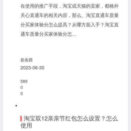
在使用的推广手段，淘宝或天猫的卖家，都格外
关心直通车的相关内容，那么、淘宝直通车质量
分买家体验分怎么提高？从哪方面入手？淘宝直
通车质量分买家体验分怎…
新条茜
2023-06-30
589
0
0
淘宝双12亲亲节红包怎么设置？怎么
使用