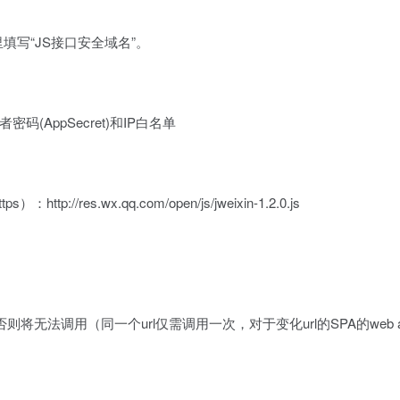
填写“JS接口安全域名”。
AppSecret)和IP白名单
res.wx.qq.com/open/js/jweixin-1.2.0.js
将无法调用（同一个url仅需调用一次，对于变化url的SPA的web 