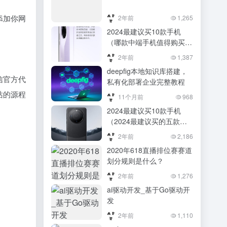
添加你网
2年前
1,265
2024最建议买10款手机
（哪款中端手机值得购买？
推荐2024性价比最高的4款
2年前
1,387
手机）哪款中端手机值得购
deepfig本地知识库搭建，
买？推荐2024性价比最高
信官方代
私有化部署企业完整教程
的4款手机
站的源程
11个月前
968
2024最建议买10款手机
（2024最建议买的五款防
水手机推荐）2024最建议
2年前
2,186
买的五款防水手机推荐
2020年618直播排位赛赛道
划分规则是什么？
2年前
1,276
ai驱动开发_基于Go驱动开
发
2年前
1,110