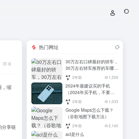
热门网址
30万左右口碑最好的轿车，
0
30万左右轿车推荐的车哪个
好
2年前
1,259
2024年最建议买的手机
圈，缩
（2024年买手机，不要盲
目乱选，入手前3名的手
2年前
1,033
机，综合体验感很强）
Google Maps怎么下载？
2024年买手机，不要盲目
（谷歌地图下载方法）
乱选，入手前3名的手机，
综合体验感很强
2年前
2,140
的分享链
acl是什么