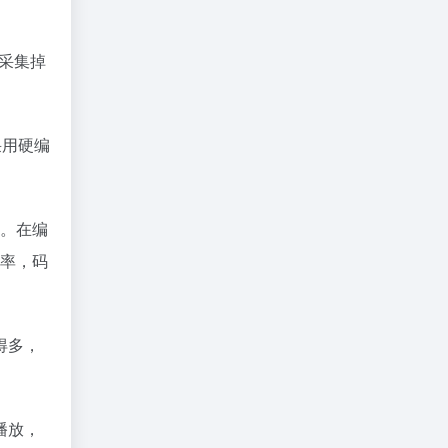
采集掉
采用硬编
台。在编
帧率，码
得多，
播放，