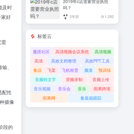
2019年c店需要营业执照
能及时
吗？
一家好
2年前
1,282
标签云
宽需
魔搭社区
高清视频会议系统
高清视频
高清
高效文档整理
高效PPT工具
传输、
食品
飞桨
飞机租赁
频道
预训练
音频转文字
音频录制
音频上传
音乐视频
音乐会
音乐
雨果跨境
适配性
雨果网
集装箱跟踪
各种摄像
阶段的