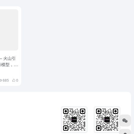
 – 火山引
考模型，具
685
0