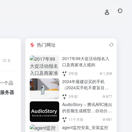
热门网址
2017年99大促活动报名入
0
口及商家准入规则
2年前
1,206
2024年最建议买的手机
一个品
（2024买手机不要盲目跟
服务器
风：这4款手机“实用”优
2年前
877
先，口碑最好）2024买手
AudioStory – 腾讯ARC推出
机不要盲目跟风：这4款手
的音频生成模型，自动分析
机“实用”优先，口碑最好
视频内容并生成匹配的背景
11个月前
981
音轨
agent监控安装_安装监控