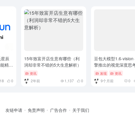
 阶跃星辰
15年致富开店生意有哪些（利
豆包大模型1.6-vision
，能精准
润却非常不错的5大生意解析）
擎推出的视觉深度思
备工具调用能力
资讯
发现
资讯
018
0
2年前
1,137
0
9个月前
0
友链申请
免责声明
广告合作
关于我们