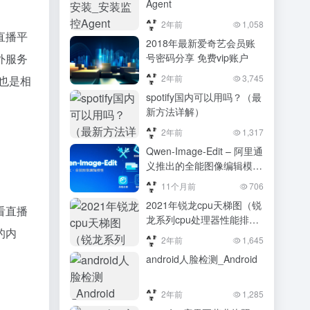
Agent
2年前
1,058
直播平
2018年最新爱奇艺会员账
外服务
号密码分享 免费vip账户
2年前
3,745
持也是相
spotify国内可以用吗？（最
新方法详解）
2年前
1,317
Qwen-Image-Edit – 阿里通
义推出的全能图像编辑模
型，能高效完成各种复杂的
11个月前
706
图像编辑任务。
2021年锐龙cpu天梯图（锐
看直播
龙系列cpu处理器性能排
的内
行）
2年前
1,645
android人脸检测_Android
2年前
1,285