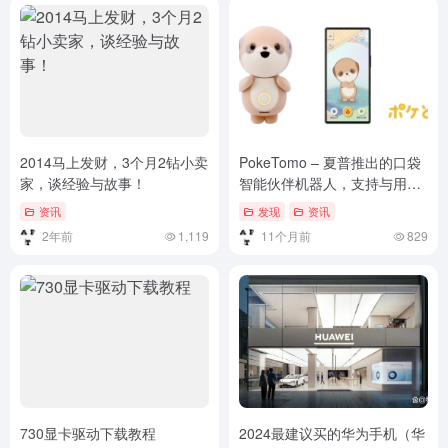
2014马上发财，3个月2钻小卖
PokeTomo – 夏普推出的口袋
家，谈经验与故事！
智能伙伴机器人，支持与用户
进行自然对话
资讯
发现
资讯
2年前
1,119
11个月前
829
730显卡驱动下载教程
2024最建议买的华为手机（华