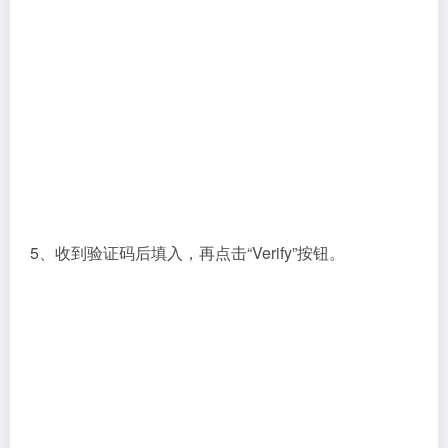
“Done”即可完成。
1、Gmail邮箱
谷歌邮箱是一款高效、使用、直观的电子邮箱，有着自
动过滤垃圾邮件的功能，Gmail邮箱既可以用于商家的
推广，还可以用于用户收发邮件，有着15G的免费储存
空间。
2、hotmail邮箱
hotmail有着强大的病毒扫描和清理功能，5GB的超大容
量，如果还需更大空间，可以扩大容量，所有的邮件附
件都可以一次性下载，非常的方便。