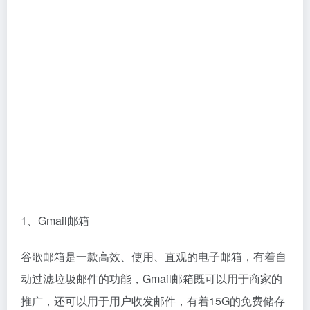
Yahoo中国邮箱如何注册？
YouTube for Android 油管视频
（2023雅虎注册完美教程）
安卓版客户端
相关文章
NBA2k23苹果版怎么下载？
1688怎么设置一件代发？设置
（IOS手机安装教程）
有几步？
科技
科技
2年前
1,318
2年前
2,214