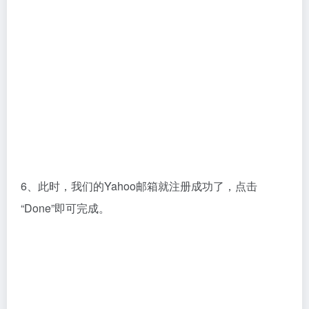
3、outlook邮箱
outlook邮箱最突出的特点就是垃圾功能非常的强大，精
准的识别垃圾邮件。
总结：Yahoo邮箱的详细注册流程就给大家讲解完了，
需要使用Yahoo邮箱的用户们，安装以上的步骤进行操
作即可。感谢大家的阅读，我们下期再见！
科技
©
版权声明
文章版权归作者所有，未经允许请勿转载。
上一篇
下一篇