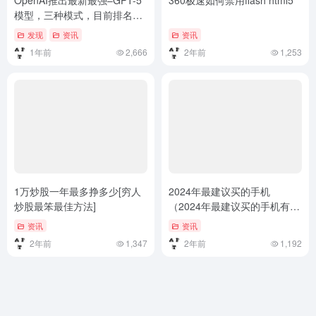
OpenAI推出最新最强–GPT-5
360极速如何禁用flash html5
模型，三种模式，目前排名榜
首
发现
资讯
资讯
1年前
2,666
2年前
1,253
1万炒股一年最多挣多少[穷人
2024年最建议买的手机
炒股最笨最佳方法]
（2024年最建议买的手机有哪
些，2024年手机性价比排行榜
资讯
资讯
前十名！）2024年最建议买的
2年前
1,347
2年前
1,192
手机有哪些，2024年手机性价
比排行榜前十名！