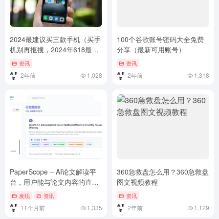
2024最建议买三款手机（买手
100个谷歌账号密码大全免费
机别再抠搜，2024年618最香
分享（最新可用账号）
的三款高端手机，好评率极
资讯
资讯
高）买手机别再抠搜，2024年
2年前
1,028
2年前
1,318
618最香的三款高端手机，好
评率极高
PaperScope – AI论文解读平
360急救盘怎么用？360急救盘
台，用户能与论文内容的直接
图文视频教程
对话
发现
资讯
资讯
11个月前
1,335
2年前
1,129