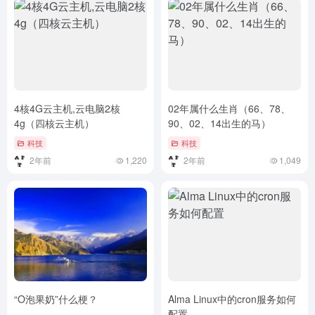
4核4G云主机,云电脑2核
02年属什么生肖（66、78、
4g（四核云主机）
90、02、14出生的马）
科技
科技
2年前
1,220
2年前
1,049
“O泡果奶”什么梗？
Alma Linux中的cron服务如何
配置